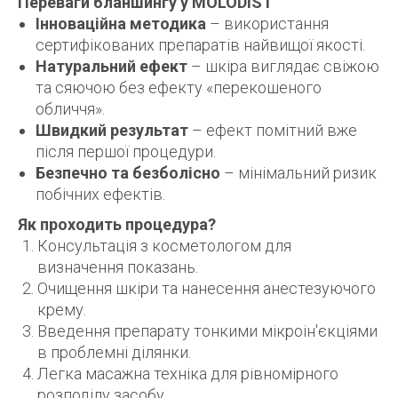
Переваги бланшингу у MOLODIST
Інноваційна методика
– використання
сертифікованих препаратів найвищої якості.
Натуральний ефект
– шкіра виглядає свіжою
та сяючою без ефекту «перекошеного
обличчя».
Швидкий результат
– ефект помітний вже
після першої процедури.
Безпечно та безболісно
– мінімальний ризик
побічних ефектів.
Як проходить процедура?
Консультація з косметологом для
визначення показань.
Очищення шкіри та нанесення анестезуючого
крему.
Введення препарату тонкими мікроін'єкціями
в проблемні ділянки.
Легка масажна техніка для рівномірного
розподілу засобу.