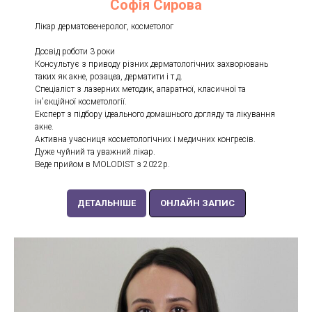
Софія Сирова
Лікар дерматовенеролог, косметолог
Досвід роботи 3 роки
Консультує з приводу різних дерматологічних захворювань
таких як акне, розацеа, дерматити і т.д.
Спеціаліст з лазерних методик, апаратної, класичної та
ін'єкційної косметології.
Експерт з підбору ідеального домашнього догляду та лікування
акне.
Активна учасниця косметологічних і медичних конгресів.
Дуже чуйний та уважний лікар.
Веде прийом в MOLODIST з 2022р.
ДЕТАЛЬНІШЕ
ОНЛАЙН ЗАПИС