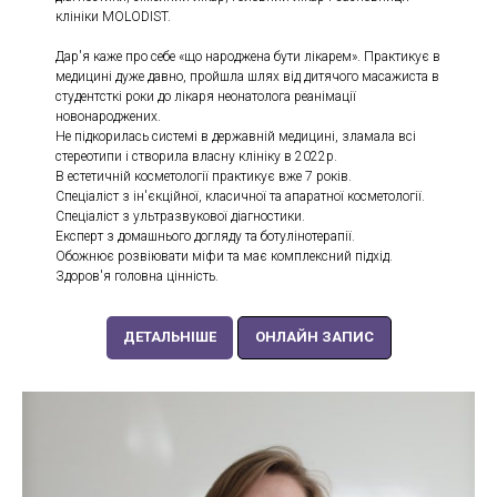
клініки MOLODIST.
Дар'я каже про себе «що народжена бути лікарем». Практикує в
медицині дуже давно, пройшла шлях від дитячого масажиста в
студентсткі роки до лікаря неонатолога реанімації
новонароджених.
Не підкорилась системі в державній медицині, зламала всі
стереотипи і створила власну клініку в 2022р.
В естетичній косметології практикує вже 7 років.
Спеціаліст з ін'єкційної, класичної та апаратної косметології.
Спеціаліст з ультразвукової діагностики.
Експерт з домашнього догляду та ботулінотерапії.
Обожнює розвіювати міфи та має комплексний підхід.
Здоров'я головна цінність.
ДЕТАЛЬНІШЕ
ОНЛАЙН ЗАПИС