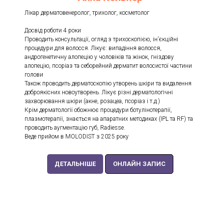
Лікар дерматовенеролог, трихолог, косметолог
Досвід роботи 4 роки
Проводить консультації, огляд з трихоскопією, інʼєкційні
процедури для волосся. Лікує: випадіння волосся,
андрогенетичну алопецію у чоловіків та жінок, гніздову
алопецію, псоріаз та себорейний дерматит волосистої частини
голови
Також проводить дерматоскопію утворень шкіри та видалення
доброякісних новоутворень. Лікує різні дерматологічні
захворювання шкіри (акне, розацеа, псоріаз і т.д.)
Крім дерматології обожнює процедури ботулінотерапії,
плазмотерапії, знається на апаратних методиках (IPL та RF) та
проводить аугментацію губ, Radiesse.
Веде прийом в MOLODIST з 2025 року
ДЕТАЛЬНІШЕ
ОНЛАЙН ЗАПИС