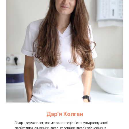
Дарʼя Колган
Лікар - дерматолог, косметолог спеціаліст з ультразвукової
діагностики, сімейний лікар, головний лікар і засновниця