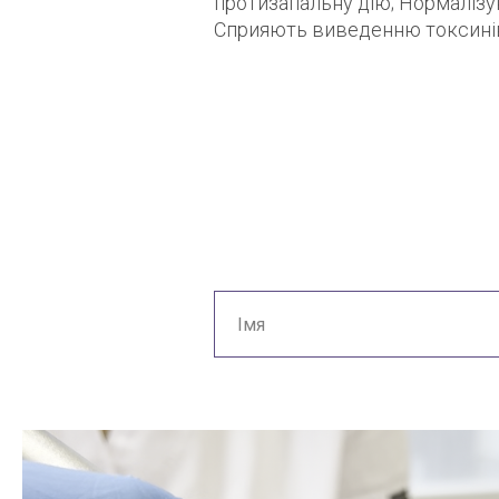
протизапальну дію; Нормалізу
Сприяють виведенню токсинів;