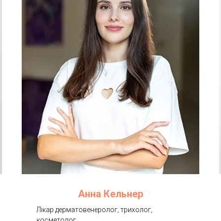
Анна Кельнер
Лікар дерматовенеролог, трихолог,
косметолог