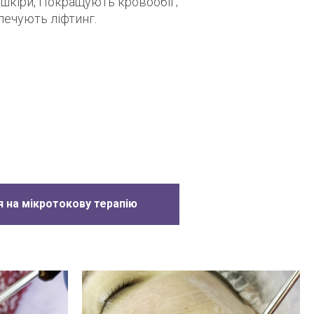
 шкіри, Покращують кровообіг;
печують ліфтинг.
 на мікротокову терапію