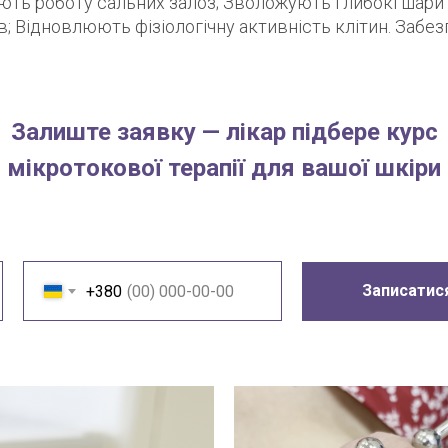
ють роботу сальних залоз; Зволожують глибокі шари
 Відновлюють фізіологічну активність клітин. Забез
Залиште заявку — лікар підбере курс
мікротокової терапії для вашої шкіри
Записатися
+380