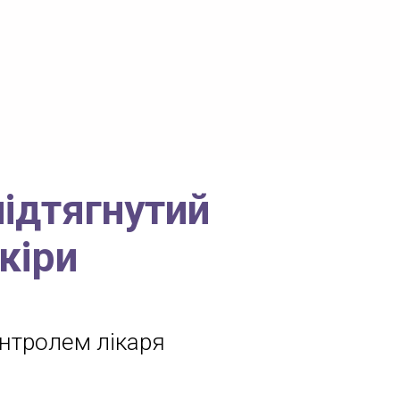
підтягнутий
кіри
нтролем лікаря