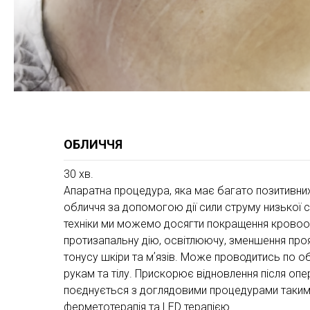
ОБЛИЧЧЯ
30 хв.
Апаратна процедура, яка має багато позитивних 
обличчя за допомогою дії сили струму низької с
техніки ми можемо досягти покращення кровооб
протизапальну дію, освітлюючу, зменшення про
тонусу шкіри та мʼязів. Може проводитись по об
рукам та тілу. Прискорює відновлення після оп
поєднується з доглядовими процедурами такими
ферметотерапія та LED терапією.