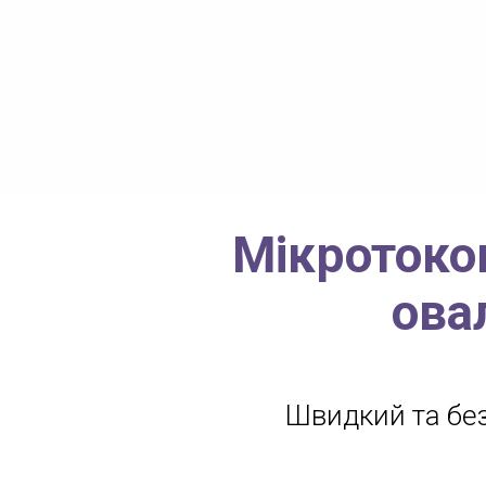
Мікротоков
ова
Швидкий та бе