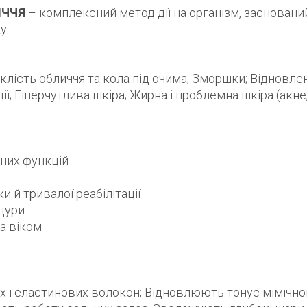
ИЧЧЯ
– комплексний метод дії на організм, засновани
у.
клість обличчя та кола під очима; Зморшки; Відновлен
ції; Гіперчутлива шкіра; Жирна і проблемна шкіра (акне
дних функцій
и й тривалої реабілітації
дури
а віком
 і еластинових волокон; Відновлюють тонус мімічно