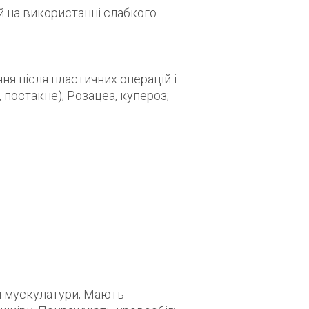
й на використанні слабкого
ня після пластичних операцій і
, постакне); Розацеа, купероз;
ї мускулатури; Мають