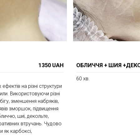
1350 UAH
ОБЛИЧЧЯ + ШИЯ +ДЕК
60 хв.
ефектів на різні структури
или. Використовуючи різні
ігу, зменшення набряків,
явів зморшок, підвищення
личчю, шиї, декольте,
еративних втручань. Чудово
 як карбоксі,