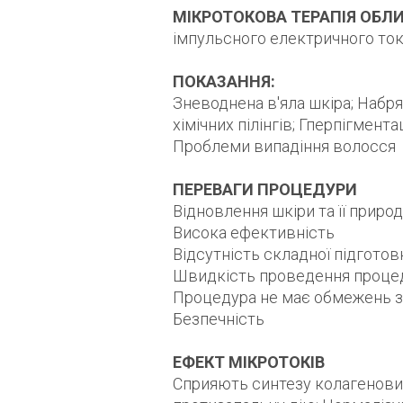
МІКРОТОКОВА ТЕРАПІЯ ОБЛ
імпульсного електричного ток
ПОКАЗАННЯ:
Зневоднена в'яла шкіра; Набря
хімічних пілінгів; Гперпігмента
Проблеми випадіння волосся
ПЕРЕВАГИ ПРОЦЕДУРИ
Відновлення шкіри та її приро
Висока ефективність
Відсутність складної підготовк
Швидкість проведення проце
Процедура не має обмежень з
Безпечність
ЕФЕКТ МІКРОТОКІВ
Сприяють синтезу колагенових