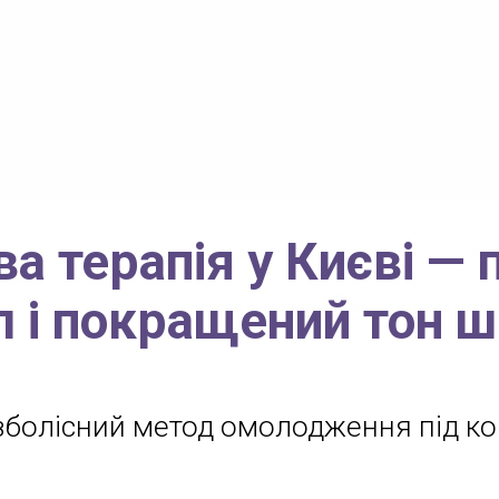
а терапія у Києві — 
л і покращений тон ш
зболісний метод омолодження під ко